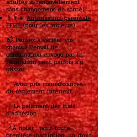
adultes si renouvellement
sans changement de santé)
👨‍👩‍👧
Autorisation parentale
FFHB
(pour les mineurs)
📬 Pensez à vérifier vos
spams ! L’email de
confirmation envoyé par la
Fédération peut parfois s’y
glisser.
✅ Avoir pris connaissances
du
règlement intérieur
✅ Le paiement des frais
d’adhésion
📌À noter : pour toute
première inscription, un droit