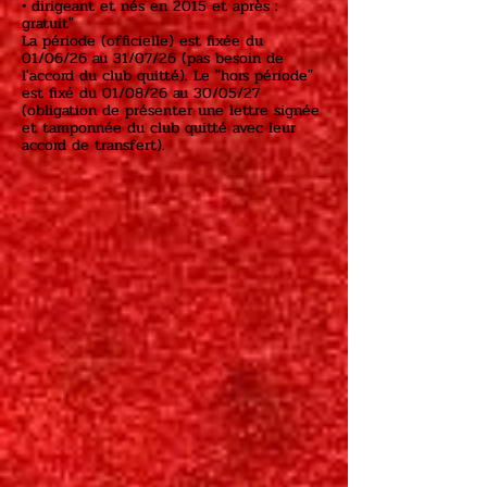
• dirigeant et nés en 2015 et après :
gratuit"
La période (officielle) est fixée du
01/06/26 au 31/07/26 (pas besoin de
l'accord du club quitté). Le "hors période"
est fixé du 01/08/26 au 30/05/27
(obligation de présenter une lettre signée
et tamponnée du club quitté avec leur
accord de transfert).