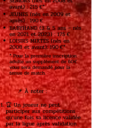
SENIORS (nés en 2008 et
avant) : 215 €*
JEUNES (nés en 2009 et
après) : 190 €
BABYHAND (3 & 5 ans – nés
en 2021 et 2023) : 175 €
LOISIRS MIXTES (nés en
2008 et avant): 190 €*
* Pour la première inscription
adulte un supplément de 60€
vous sera demandé pour la
tenue de match​.
📌 À noter :
🏆 Un joueur ne peut
participer aux compétitions
qu’une fois sa licence validée
par la ligue après validation