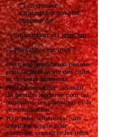
🗂️ un dossier
d’inscription complet,
composé de :
​​​✅ L’inscription sur
MonClub
🔍 MonClub, c’est quoi ?
C’est une application pensée
pour faciliter la vie des clubs
et de leurs adhérents :
Pour l’association : un outil
de gestion moderne pour les
adhésions, les plannings et la
communication.
Pour vous, adhérents : une
interface simple pour
s’inscrire, consulter les infos