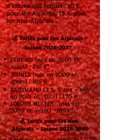
d’entrée est requis : 10 €
pour les Alpicois, 15 € pour
les non-Alpicois.​​​​​​​​​​​​​
💰 Tarifs pour les Alpicois –
Saison
2026-2027
SENIORS (nés en 2008 et
avant) : 210 €*
JEUNES (nés en 2009 et
après) : 185 €
BABYHAND (3 & 5 ans – nés
en 2021 et 2023) : 170 €
LOISIRS MIXTES : (nés en
2009 et avant) : 185 €*
💰 Tarifs pour les Non-
Alpicois – Saison
2026-2027