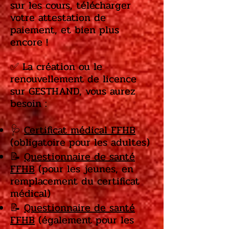
sur les cours, télécharger
votre attestation de
paiement, et bien plus
encore !
✅ La création ou le
renouvellement de licence
sur GESTHAND, vous aurez
besoin :
🩺
Certificat médical FFHB
(obligatoire pour les adultes)
📝
Questionnaire de santé
FFHB
(pour les jeunes, en
remplacement du certificat
médical)
📝
Questionnaire de santé
FFHB
(également pour les