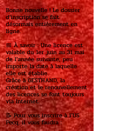
Bonne nouvelle ! Le dossier
d’inscription se fait
désormais entièrement en
ligne.
📅 À savoir : Une licence est
valable du 1er juin au 31 mai
de l’année suivante, peu
importe la date à laquelle
elle est établie.
Grâce à GESTHAND, la
création et le renouvellement
des licences se font toujours
via Internet.​​
📝 Pour vous inscrire à l’US
Pecq, il vous faudra :