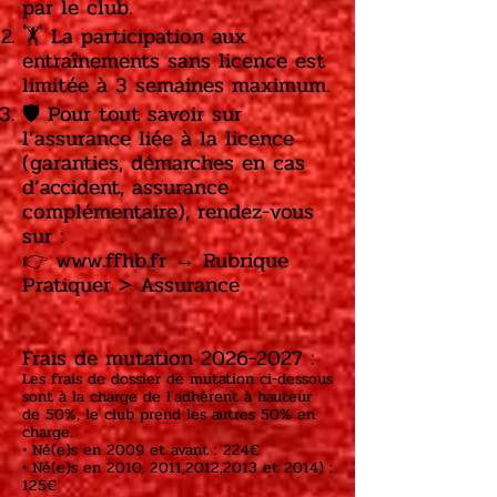
par le club.
🏋️ La participation aux
entraînements sans licence est
limitée à 3 semaines maximum.
🛡️ Pour tout savoir sur
l’assurance liée à la licence
(garanties, démarches en cas
d’accident, assurance
complémentaire), rendez-vous
sur :
👉 www.ffhb.fr → Rubrique
Pratiquer > Assurance
Frais de mutation
2026-2027
:
Les frais de dossier de mutation ci-dessous
sont à la charge de l'adhérent à hauteur
de 50%, le club prend les autres 50% en
charge.
• Né(e)s en 2009 et avant : 224€
• Né(e)s en 2010, 2011,2012,2013 et 2014) :
125€