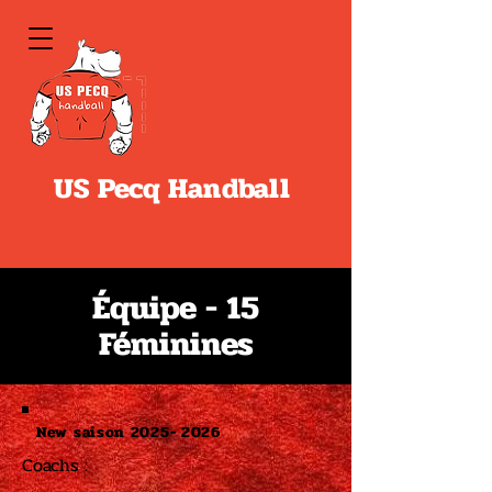
US Pecq Handball
Équipe - 15
Féminines
New saison
2025- 2026
Coachs :