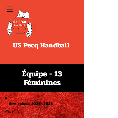
US Pecq Handball
Équipe - 13
Féminines
New saison
2025- 2026
Coachs :