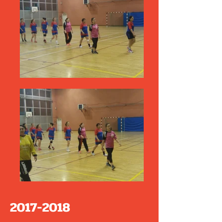
2017-2018